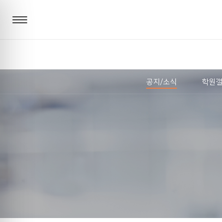
공지/소식
학원