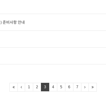
일) 준비사항 안내
력
1
2
3
4
5
6
7